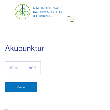
Akupunktur
80
Euro
30 Min.
3
80 €
0
M
i
n
Weiter
.